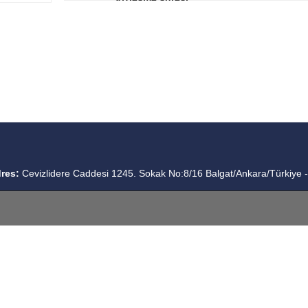
20.04.2010
res:
Cevizlidere Caddesi 1245. Sokak No:8/16 Balgat/Ankara/Türkiye 